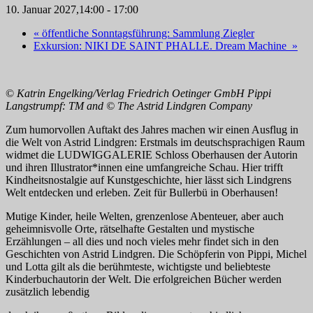
10. Januar 2027,14:00
-
17:00
«
öffentliche Sonntagsführung: Sammlung Ziegler
Exkursion: NIKI DE SAINT PHALLE. Dream Machine
»
©
Katrin Engelking/Verlag Friedrich Oetinger GmbH Pippi
Langstrumpf: TM and © The Astrid Lindgren Company
Zum humorvollen Auftakt des Jahres machen wir einen Ausflug in
die Welt von Astrid Lindgren: Erstmals im deutschsprachigen Raum
widmet die LUDWIGGALERIE Schloss Oberhausen der Autorin
und ihren Illustrator*innen eine umfangreiche Schau. Hier trifft
Kindheitsnostalgie auf Kunstgeschichte, hier lässt sich Lindgrens
Welt entdecken und erleben. Zeit für Bullerbü in Oberhausen!
Mutige Kinder, heile Welten, grenzenlose Abenteuer, aber auch
geheimnisvolle Orte, rätselhafte Gestalten und mystische
Erzählungen – all dies und noch vieles mehr findet sich in den
Geschichten von Astrid Lindgren. Die Schöpferin von Pippi, Michel
und Lotta gilt als die berühmteste, wichtigste und beliebteste
Kinderbuchautorin der Welt. Die erfolgreichen Bücher werden
zusätzlich lebendig