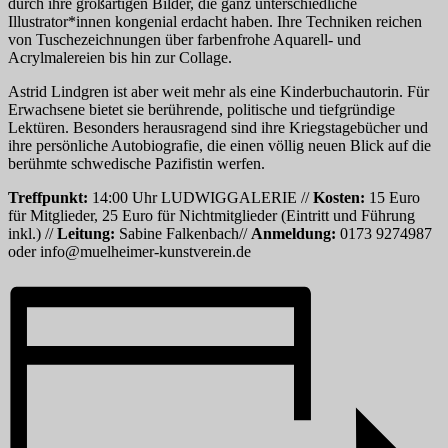
durch ihre großartigen Bilder, die ganz unterschiedliche
Illustrator*innen kongenial erdacht haben. Ihre Techniken reichen
von Tuschezeichnungen über farbenfrohe Aquarell- und
Acrylmalereien bis hin zur Collage.
Astrid Lindgren ist aber weit mehr als eine Kinderbuchautorin. Für
Erwachsene bietet sie berührende, politische und tiefgründige
Lektüren. Besonders herausragend sind ihre Kriegstagebücher und
ihre persönliche Autobiografie, die einen völlig neuen Blick auf die
berühmte schwedische Pazifistin werfen.
Treffpunkt:
14:00 Uhr LUDWIGGALERIE //
Kosten:
15 Euro
für Mitglieder, 25 Euro für Nichtmitglieder (Eintritt und Führung
inkl.) //
Leitung:
Sabine Falkenbach//
Anmeldung:
0173 9274987
oder info@muelheimer-kunstverein.de