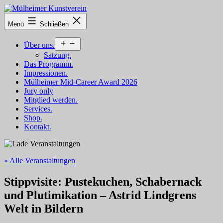
Zum
Inhalt
Mülheimer
Menü
Schließen
springen
Kunstverein
Menü
Über uns.
öffnen
Satzung.
Das Programm.
Impressionen.
Mülheimer Mid-Career Award 2026
Jury only
Mitglied werden.
Services.
Shop.
Kontakt.
« Alle Veranstaltungen
Stippvisite: Pustekuchen, Schabernack
und Plutimikation – Astrid Lindgrens
Welt in Bildern