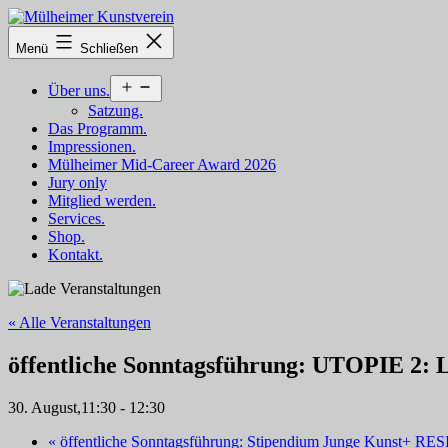
Zum
Inhalt
Mülheimer
Menü
Schließen
springen
Kunstverein
Menü
Über uns.
öffnen
Satzung.
Das Programm.
Impressionen.
Mülheimer Mid-Career Award 2026
Jury only
Mitglied werden.
Services.
Shop.
Kontakt.
« Alle Veranstaltungen
öffentliche Sonntagsführung: UTOPIE 2: 
30. August,11:30
-
12:30
«
öffentliche Sonntagsführung: Stipendium Junge Kunst+