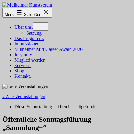
Zum
Inhalt
Mülheimer
Menü
Schließen
springen
Kunstverein
Menü
Über uns.
öffnen
Satzung.
Das Programm.
Impressionen.
Mülheimer Mid-Career Award 2026
Jury only
Mitglied werden.
Services.
Shop.
Kontakt.
« Alle Veranstaltungen
Diese Veranstaltung hat bereits stattgefunden.
Öffentliche Sonntagsführung
„Sammlung+“