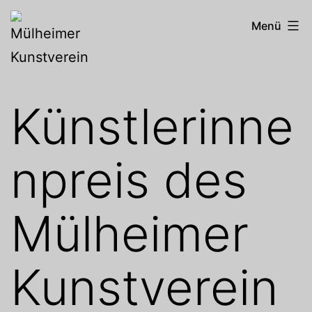
Zum
Mülheimer
Menü
Inhalt
Kunstverein
springen
Künstlerinne
npreis des
Mülheimer
Kunstverein