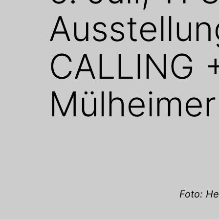
Ausstellu
CALLING +
Mülheimer
Foto: He