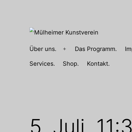
Zum
Inhalt
springen
Mülheimer
Über uns.
Das Programm.
Im
Menü
Kunstverein
öffnen
Services.
Shop.
Kontakt.
5. Juli, 11: