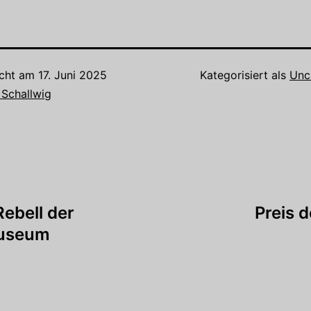
icht am
17. Juni 2025
Kategorisiert als
Unc
 Schallwig
tion
Rebell der
Preis 
Museum