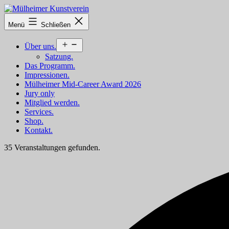
Zum
Inhalt
Mülheimer
Menü
Schließen
springen
Kunstverein
Menü
Über uns.
öffnen
Satzung.
Das Programm.
Impressionen.
Mülheimer Mid-Career Award 2026
Jury only
Mitglied werden.
Services.
Shop.
Kontakt.
35 Veranstaltungen gefunden.