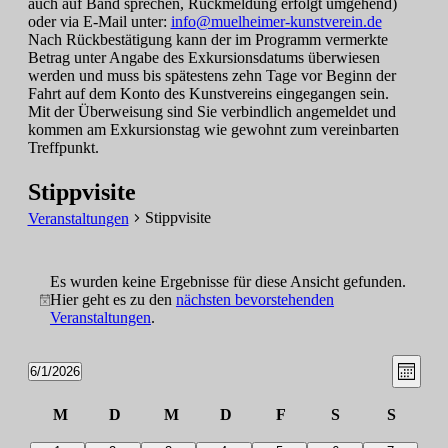
auch auf Band sprechen, Rückmeldung erfolgt umgehend)
oder via E-Mail unter:
info@muelheimer-kunstverein.de
Nach Rückbestätigung kann der im Programm vermerkte
Betrag unter Angabe des Exkursionsdatums überwiesen
werden und muss bis spätestens zehn Tage vor Beginn der
Fahrt auf dem Konto des Kunstvereins eingegangen sein.
Mit der Überweisung sind Sie verbindlich angemeldet und
kommen am Exkursionstag wie gewohnt zum vereinbarten
Treffpunkt.
Stippvisite
Stippvisite
Veranstaltungen
Veranstaltungen
Es wurden keine Ergebnisse für diese Ansicht gefunden.
Hier geht es zu den
nächsten bevorstehenden
Hinweis
Veranstaltungen
.
Ansic
Vera
6/1/2026
Monat
Ansic
Datum
Navig
wählen.
Navi
Kalender
M
D
M
D
F
S
S
Montag
Dienstag
Mittwoch
Donnerstag
Freitag
Samstag
Sonntag
von