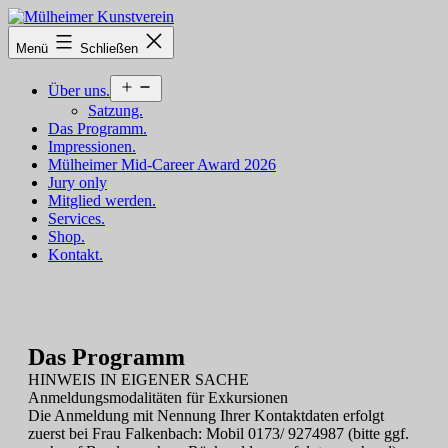
Zum
Inhalt
Mülheimer
Menü
Schließen
springen
Kunstverein
Menü
Über uns.
öffnen
Satzung.
Das Programm.
Impressionen.
Mülheimer Mid-Career Award 2026
Jury only
Mitglied werden.
Services.
Shop.
Kontakt.
Das Programm
HINWEIS IN EIGENER SACHE
Anmeldungsmodalitäten für Exkursionen
Die Anmeldung mit Nennung Ihrer Kontaktdaten erfolgt
zuerst bei Frau Falkenbach: Mobil 0173/ 9274987 (bitte ggf.